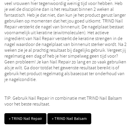
veel vrouwen hier tegenwoordig weinig tijd voor hebben. Heb
je wel de discipline dan is het resultaat binnen 2 weken al
fantastisch. Heb je dat niet, dan kun je het product gerust langer
gebruiken op momenten dat het jou goed uitkomt. TRIND Nail
Repair versterkt de nagel van binnenuit. De nagelplaat bestaat
voornamelijk uit keratine (eiwitmoleculen). Het actieve
ingrediënt van Nail Repair versterkt de keratine strengen in de
nagel waardoor de nagelplaat van binnenuit sterker wordt. Na 2
weken zie je al prachtig resultaat bij dagelijks gebruik. Vergeet jij
regelmatig een dag of heb je hier simpelweg geen tijd voor?
Geen probleem! Je kan Nail Repair zo lang en zo vaak gebruiken
als je wilt. Ga door totdat het gewenste resultaat bereikt is of
gebruik het product regelmatig als basecoat ter onderhoud van
je nagelconditie.
TIP: Gebruik Nail Repair in combinatie met TRIND Nail Balsam
voor het beste resultaat.
» TRIND Nail Repair
» TRIND Nail Balsam