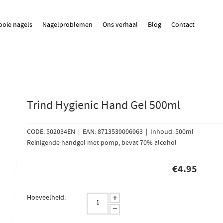
oie nagels
Nagelproblemen
Ons verhaal
Blog
Contact
Trind Hygienic Hand Gel 500ml
CODE: 502034EN | EAN: 8713539006963 | Inhoud: 500ml
Reinigende handgel met pomp, bevat 70% alcohol
€
4.95
+
Hoeveelheid:
−