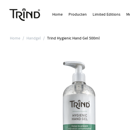
Home
Producten
Limited Editions
Mo
Home
/
Handgel
/
Trind Hygienic Hand Gel 500ml