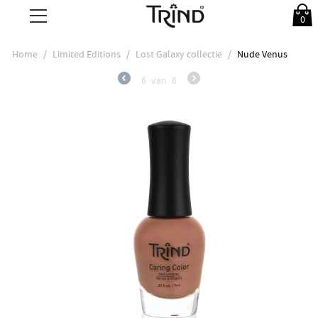
0
Home
/
Limited Editions
/
Lost Galaxy collectie
/
Nude Venus
6
van
6