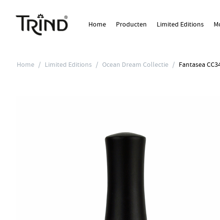
Home
Producten
Limited Editions
Mo
Home
/
Limited Editions
/
Ocean Dream Collectie
/
Fantasea CC3