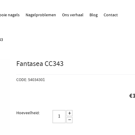
oie nagels
Nagelproblemen
Ons verhaal
Blog
Contact
43
Fantasea CC343
CODE: 54034301
€
+
Hoeveelheid:
−