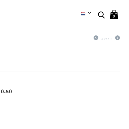
0
3
van
6
10.50