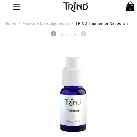
0
Home
/
Manicure benodigdheden
/
TRIND Thinner for Nailpolish
6
van
6