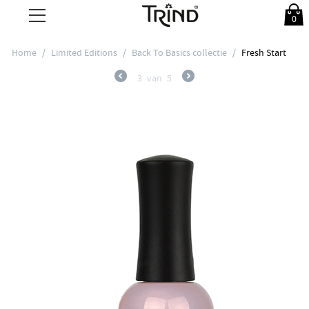
0
Home
/
Limited Editions
/
Back To Basics collectie
/
Fresh Start
3
van
5