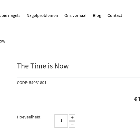
oie nagels
Nagelproblemen
Ons verhaal
Blog
Contact
Now
The Time is Now
CODE: 54031801
€
+
Hoeveelheid:
−