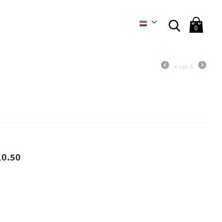
0
4
van
5
10.50