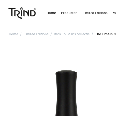
Home
Producten
Limited Editions
Mo
Home
/
Limited Editions
/
Back To Basics collectie
/
The Time is 